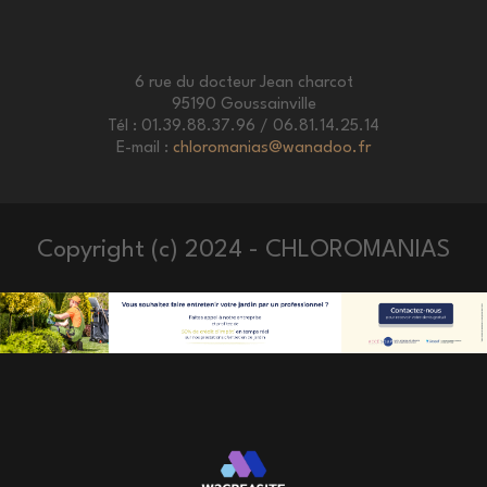
6 rue du docteur Jean charcot
95190 Goussainville
Tél : 01.39.88.37.96 / 06.81.14.25.14
E-mail :
chloromanias@wanadoo.fr
Copyright (c) 2024 - CHLOROMANIAS