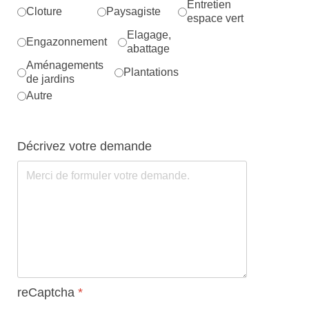
Entretien
Cloture
Paysagiste
espace vert
Elagage,
Engazonnement
abattage
Aménagements
Plantations
de jardins
Autre
Décrivez votre demande
reCaptcha
*