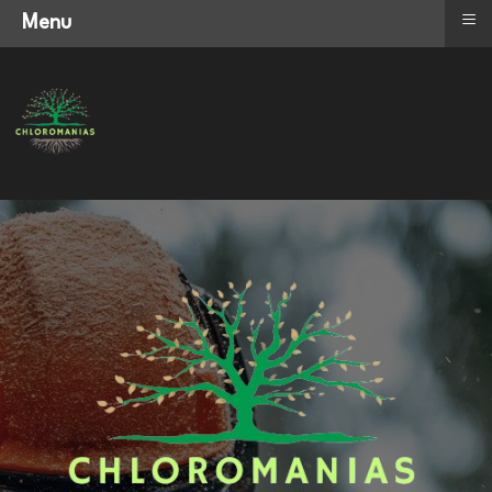
≡
Menu