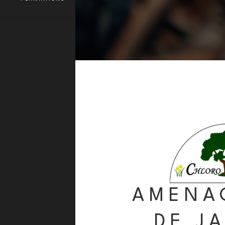
AMENA
DE J